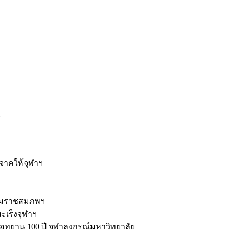
ะ
ิจาคให้จุฬาฯ
รมราชสมภพฯ
มะเร็งจุฬาฯ
ุทยาน 100 ปี จุฬาลงกรณ์มหาวิทยาลัย