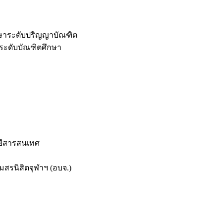
กษาระดับปริญญาบัณฑิต
ระดับบัณฑิตศึกษา
ยีสารสนเทศ
สรนิสิตจุฬาฯ (อบจ.)