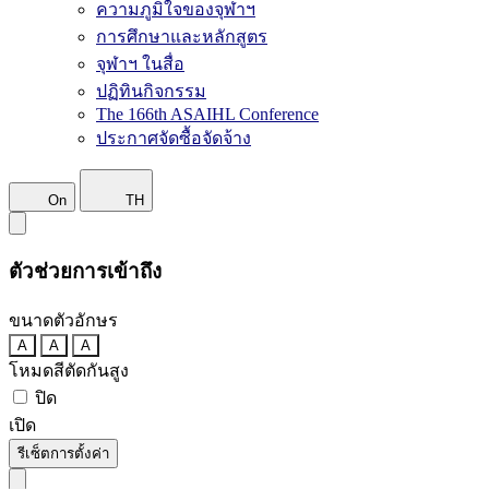
ความภูมิใจของจุฬาฯ
การศึกษาและหลักสูตร
จุฬาฯ ในสื่อ
ปฏิทินกิจกรรม
The 166th ASAIHL Conference
ประกาศจัดซื้อจัดจ้าง
On
TH
ตัวช่วยการเข้าถึง
ขนาดตัวอักษร
A
A
A
โหมดสีตัดกันสูง
ปิด
เปิด
รีเซ็ตการตั้งค่า