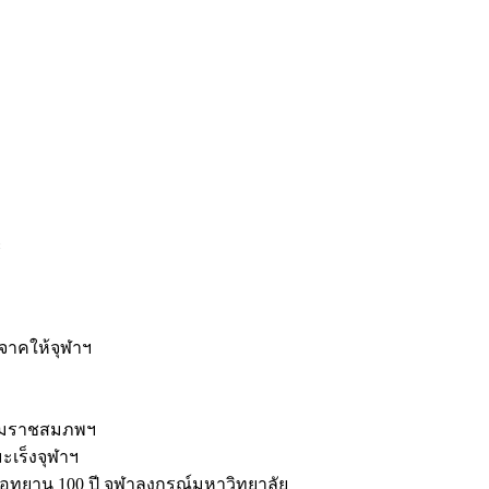
ะ
ิจาคให้จุฬาฯ
รมราชสมภพฯ
มะเร็งจุฬาฯ
ุทยาน 100 ปี จุฬาลงกรณ์มหาวิทยาลัย