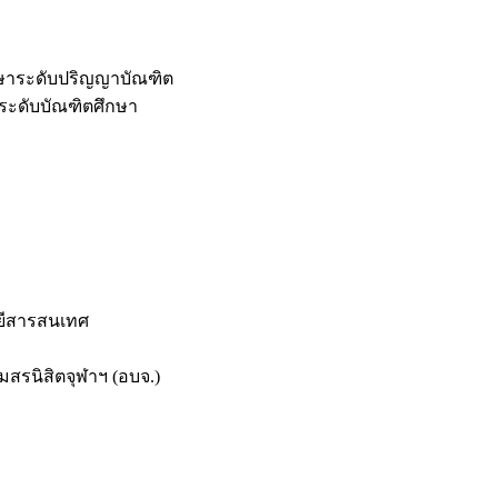
กษาระดับปริญญาบัณฑิต
ระดับบัณฑิตศึกษา
ยีสารสนเทศ
สรนิสิตจุฬาฯ (อบจ.)