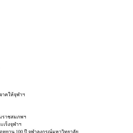
ะ
ิจาคให้จุฬาฯ
รมราชสมภพฯ
มะเร็งจุฬาฯ
ุทยาน 100 ปี จุฬาลงกรณ์มหาวิทยาลัย