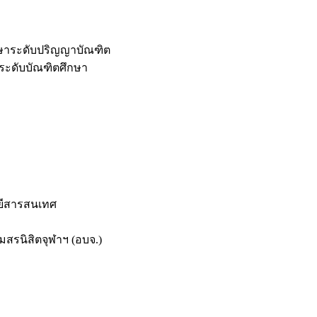
กษาระดับปริญญาบัณฑิต
ระดับบัณฑิตศึกษา
ยีสารสนเทศ
สรนิสิตจุฬาฯ (อบจ.)