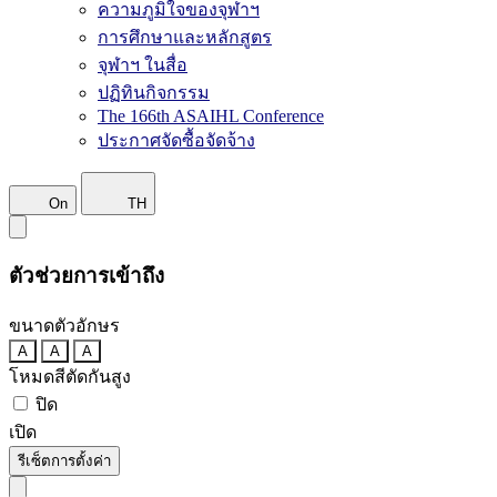
ความภูมิใจของจุฬาฯ
การศึกษาและหลักสูตร
จุฬาฯ ในสื่อ
ปฏิทินกิจกรรม
The 166th ASAIHL Conference
ประกาศจัดซื้อจัดจ้าง
On
TH
ตัวช่วยการเข้าถึง
ขนาดตัวอักษร
A
A
A
โหมดสีตัดกันสูง
ปิด
เปิด
รีเซ็ตการตั้งค่า