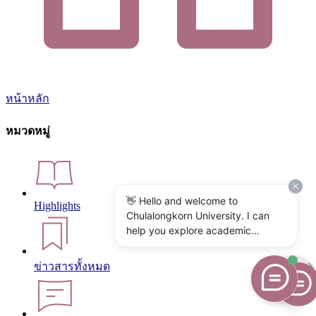
หน้าหลัก
หมวดหมู่
👋 Hello and welcome to
Highlights
Chulalongkorn University. I can
help you explore academic
programs, admissions, research,
campus life, and university
ข่าวสารทั้งหมด
services. What would you like to
know?