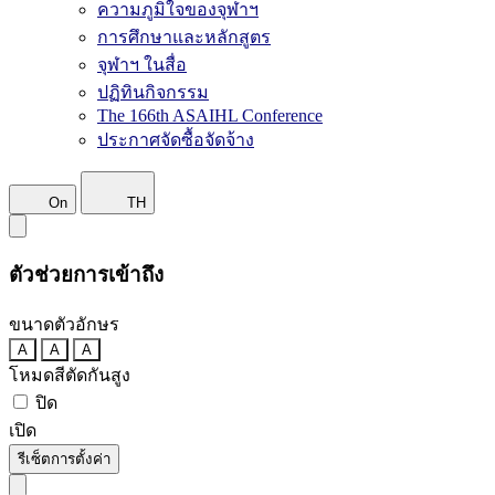
ความภูมิใจของจุฬาฯ
การศึกษาและหลักสูตร
จุฬาฯ ในสื่อ
ปฏิทินกิจกรรม
The 166th ASAIHL Conference
ประกาศจัดซื้อจัดจ้าง
On
TH
ตัวช่วยการเข้าถึง
ขนาดตัวอักษร
A
A
A
โหมดสีตัดกันสูง
ปิด
เปิด
รีเซ็ตการตั้งค่า