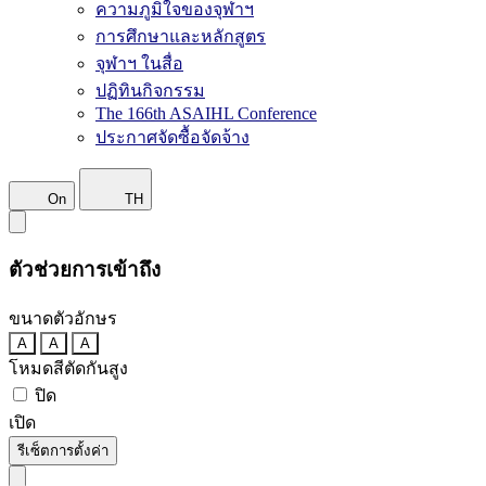
ความภูมิใจของจุฬาฯ
การศึกษาและหลักสูตร
จุฬาฯ ในสื่อ
ปฏิทินกิจกรรม
The 166th ASAIHL Conference
ประกาศจัดซื้อจัดจ้าง
On
TH
ตัวช่วยการเข้าถึง
ขนาดตัวอักษร
A
A
A
โหมดสีตัดกันสูง
ปิด
เปิด
รีเซ็ตการตั้งค่า