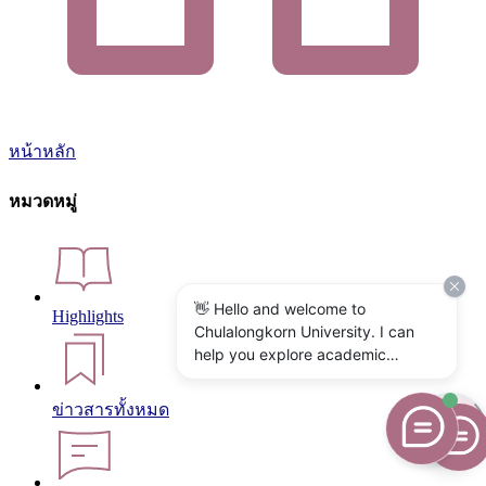
หน้าหลัก
หมวดหมู่
👋 Hello and welcome to
Highlights
Chulalongkorn University. I can
help you explore academic
programs, admissions, research,
campus life, and university
ข่าวสารทั้งหมด
services. What would you like to
know?