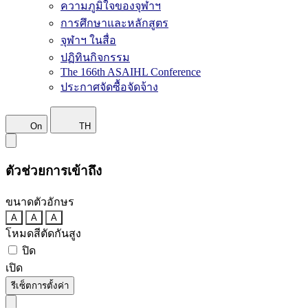
ความภูมิใจของจุฬาฯ
การศึกษาและหลักสูตร
จุฬาฯ ในสื่อ
ปฏิทินกิจกรรม
The 166th ASAIHL Conference
ประกาศจัดซื้อจัดจ้าง
On
TH
ตัวช่วยการเข้าถึง
ขนาดตัวอักษร
A
A
A
โหมดสีตัดกันสูง
ปิด
เปิด
รีเซ็ตการตั้งค่า