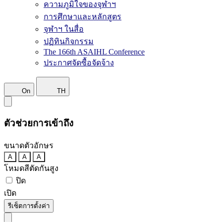
ความภูมิใจของจุฬาฯ
การศึกษาและหลักสูตร
จุฬาฯ ในสื่อ
ปฏิทินกิจกรรม
The 166th ASAIHL Conference
ประกาศจัดซื้อจัดจ้าง
On
TH
ตัวช่วยการเข้าถึง
ขนาดตัวอักษร
A
A
A
โหมดสีตัดกันสูง
ปิด
เปิด
รีเซ็ตการตั้งค่า