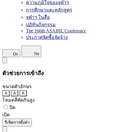
ความภูมิใจของจุฬาฯ
การศึกษาและหลักสูตร
จุฬาฯ ในสื่อ
ปฏิทินกิจกรรม
The 166th ASAIHL Conference
ประกาศจัดซื้อจัดจ้าง
On
TH
ตัวช่วยการเข้าถึง
ขนาดตัวอักษร
A
A
A
โหมดสีตัดกันสูง
ปิด
เปิด
รีเซ็ตการตั้งค่า