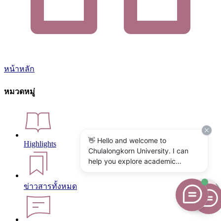
หน้าหลัก
หมวดหมู่
👋 Hello and welcome to
Highlights
Chulalongkorn University. I can
help you explore academic
programs, admissions, research,
campus life, and university
ข่าวสารทั้งหมด
services. What would you like to
know?