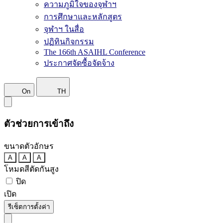
ความภูมิใจของจุฬาฯ
การศึกษาและหลักสูตร
จุฬาฯ ในสื่อ
ปฏิทินกิจกรรม
The 166th ASAIHL Conference
ประกาศจัดซื้อจัดจ้าง
On
TH
ตัวช่วยการเข้าถึง
ขนาดตัวอักษร
A
A
A
โหมดสีตัดกันสูง
ปิด
เปิด
รีเซ็ตการตั้งค่า