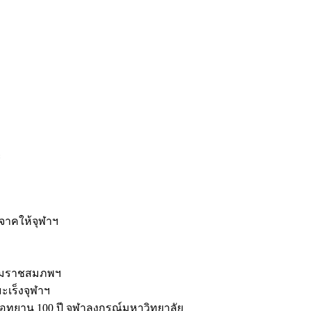
ะ
ิจาคให้จุฬาฯ
รมราชสมภพฯ
มะเร็งจุฬาฯ
ุทยาน 100 ปี จุฬาลงกรณ์มหาวิทยาลัย