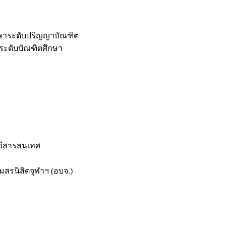
กษาระดับปริญญาบัณฑิต
ระดับบัณฑิตศึกษา
ยีสารสนเทศ
สรนิสิตจุฬาฯ (อบจ.)