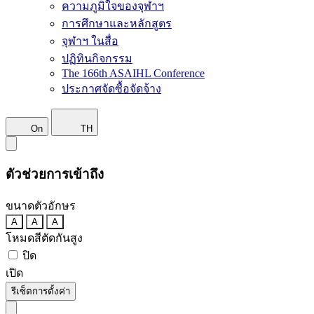
ความภูมิใจของจุฬาฯ
การศึกษาและหลักสูตร
จุฬาฯ ในสื่อ
ปฏิทินกิจกรรม
The 166th ASAIHL Conference
ประกาศจัดซื้อจัดจ้าง
On
TH
ตัวช่วยการเข้าถึง
ขนาดตัวอักษร
A
A
A
โหมดสีตัดกันสูง
ปิด
เปิด
รีเซ็ตการตั้งค่า