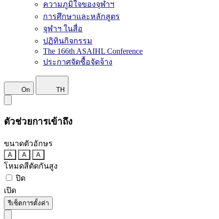
ความภูมิใจของจุฬาฯ
การศึกษาและหลักสูตร
จุฬาฯ ในสื่อ
ปฏิทินกิจกรรม
The 166th ASAIHL Conference
ประกาศจัดซื้อจัดจ้าง
On
TH
ตัวช่วยการเข้าถึง
ขนาดตัวอักษร
A
A
A
โหมดสีตัดกันสูง
ปิด
เปิด
รีเซ็ตการตั้งค่า