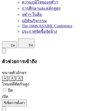
ความภูมิใจของจุฬาฯ
การศึกษาและหลักสูตร
จุฬาฯ ในสื่อ
ปฏิทินกิจกรรม
The 166th ASAIHL Conference
ประกาศจัดซื้อจัดจ้าง
On
TH
ตัวช่วยการเข้าถึง
ขนาดตัวอักษร
A
A
A
โหมดสีตัดกันสูง
ปิด
เปิด
รีเซ็ตการตั้งค่า