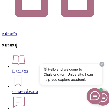
หน้าหลัก
หมวดหมู่
👋 Hello and welcome to
Highlights
Chulalongkorn University. I can
help you explore academic
programs, admissions, research,
campus life, and university
ข่าวสารทั้งหมด
services. What would you like to
know?