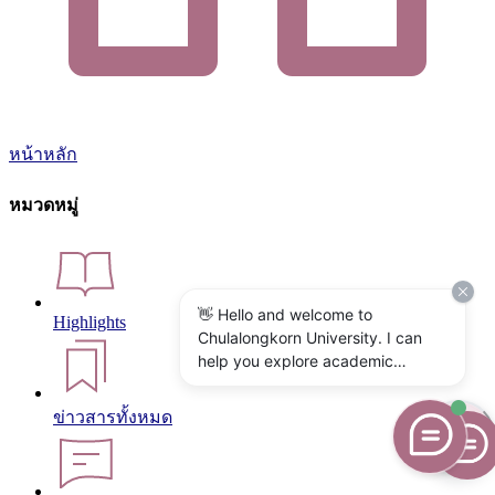
หน้าหลัก
หมวดหมู่
👋 Hello and welcome to
Highlights
Chulalongkorn University. I can
help you explore academic
programs, admissions, research,
campus life, and university
ข่าวสารทั้งหมด
services. What would you like to
know?