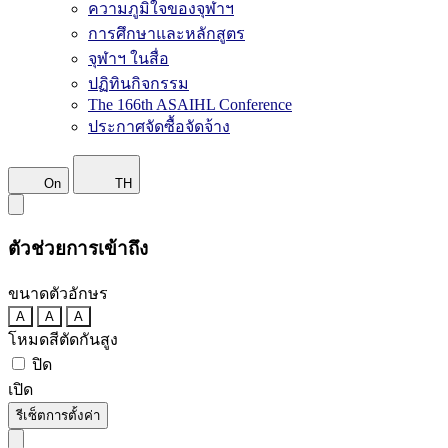
ความภูมิใจของจุฬาฯ
การศึกษาและหลักสูตร
จุฬาฯ ในสื่อ
ปฏิทินกิจกรรม
The 166th ASAIHL Conference
ประกาศจัดซื้อจัดจ้าง
On
TH
ตัวช่วยการเข้าถึง
ขนาดตัวอักษร
A
A
A
โหมดสีตัดกันสูง
ปิด
เปิด
รีเซ็ตการตั้งค่า