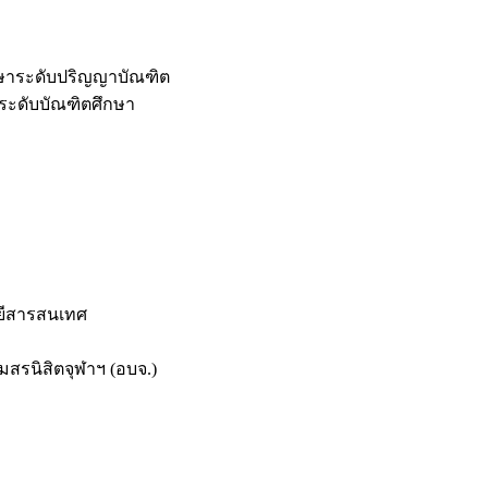
กษาระดับปริญญาบัณฑิต
ระดับบัณฑิตศึกษา
ยีสารสนเทศ
สรนิสิตจุฬาฯ (อบจ.)