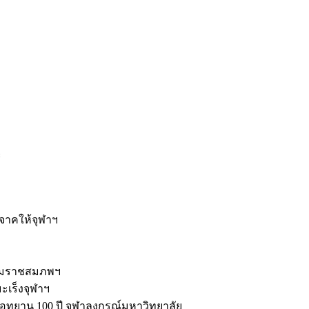
ะ
ิจาคให้จุฬาฯ
รมราชสมภพฯ
มะเร็งจุฬาฯ
ุทยาน 100 ปี จุฬาลงกรณ์มหาวิทยาลัย