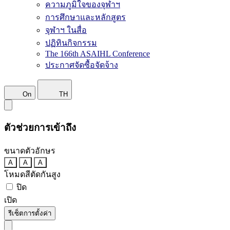
ความภูมิใจของจุฬาฯ
การศึกษาและหลักสูตร
จุฬาฯ ในสื่อ
ปฏิทินกิจกรรม
The 166th ASAIHL Conference
ประกาศจัดซื้อจัดจ้าง
On
TH
ตัวช่วยการเข้าถึง
ขนาดตัวอักษร
A
A
A
โหมดสีตัดกันสูง
ปิด
เปิด
รีเซ็ตการตั้งค่า