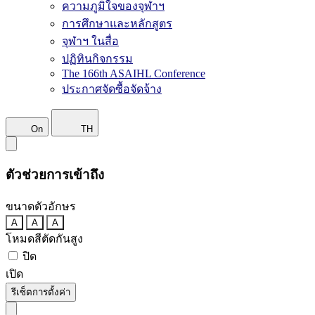
ความภูมิใจของจุฬาฯ
การศึกษาและหลักสูตร
จุฬาฯ ในสื่อ
ปฏิทินกิจกรรม
The 166th ASAIHL Conference
ประกาศจัดซื้อจัดจ้าง
On
TH
ตัวช่วยการเข้าถึง
ขนาดตัวอักษร
A
A
A
โหมดสีตัดกันสูง
ปิด
เปิด
รีเซ็ตการตั้งค่า