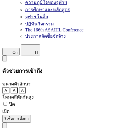
ความภูมิใจของจุฬาฯ
การศึกษาและหลักสูตร
จุฬาฯ ในสื่อ
ปฏิทินกิจกรรม
The 166th ASAIHL Conference
ประกาศจัดซื้อจัดจ้าง
On
TH
ตัวช่วยการเข้าถึง
ขนาดตัวอักษร
A
A
A
โหมดสีตัดกันสูง
ปิด
เปิด
รีเซ็ตการตั้งค่า