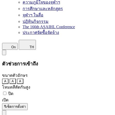
ความภูมิใจของจุฬาฯ
การศึกษาและหลักสูตร
จุฬาฯ ในสื่อ
ปฏิทินกิจกรรม
The 166th ASAIHL Conference
ประกาศจัดซื้อจัดจ้าง
On
TH
ตัวช่วยการเข้าถึง
ขนาดตัวอักษร
A
A
A
โหมดสีตัดกันสูง
ปิด
เปิด
รีเซ็ตการตั้งค่า