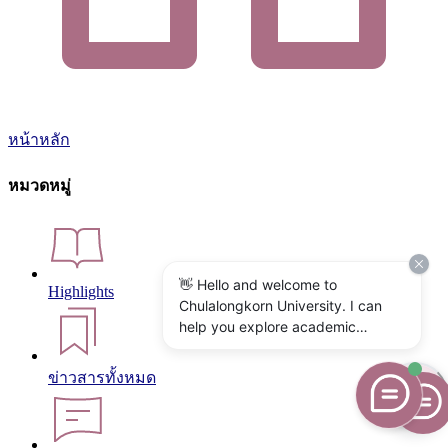
หน้าหลัก
หมวดหมู่
👋 Hello and welcome to
Highlights
Chulalongkorn University. I can
help you explore academic
programs, admissions, research,
campus life, and university
ข่าวสารทั้งหมด
services. What would you like to
know?