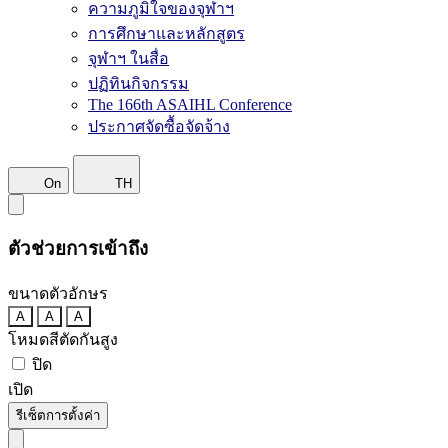
ความภูมิใจของจุฬาฯ
การศึกษาและหลักสูตร
จุฬาฯ ในสื่อ
ปฏิทินกิจกรรม
The 166th ASAIHL Conference
ประกาศจัดซื้อจัดจ้าง
On
TH
ตัวช่วยการเข้าถึง
ขนาดตัวอักษร
A
A
A
โหมดสีตัดกันสูง
ปิด
เปิด
รีเซ็ตการตั้งค่า