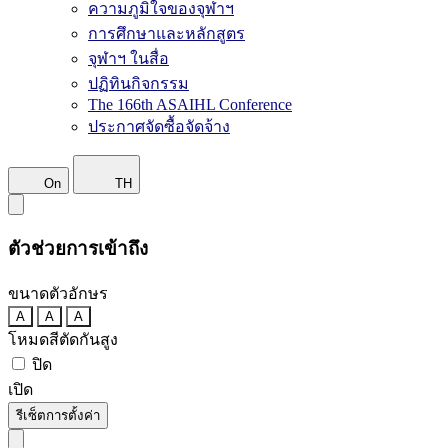
ความภูมิใจของจุฬาฯ
การศึกษาและหลักสูตร
จุฬาฯ ในสื่อ
ปฏิทินกิจกรรม
The 166th ASAIHL Conference
ประกาศจัดซื้อจัดจ้าง
On
TH
ตัวช่วยการเข้าถึง
ขนาดตัวอักษร
A
A
A
โหมดสีตัดกันสูง
ปิด
เปิด
รีเซ็ตการตั้งค่า