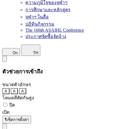
ความภูมิใจของจุฬาฯ
การศึกษาและหลักสูตร
จุฬาฯ ในสื่อ
ปฏิทินกิจกรรม
The 166th ASAIHL Conference
ประกาศจัดซื้อจัดจ้าง
On
TH
ตัวช่วยการเข้าถึง
ขนาดตัวอักษร
A
A
A
โหมดสีตัดกันสูง
ปิด
เปิด
รีเซ็ตการตั้งค่า