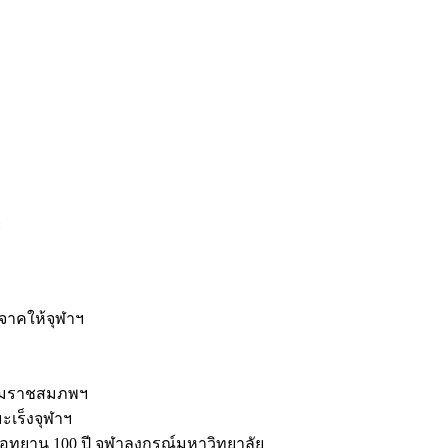
ะ
ิจาคให้จุฬาฯ
รมราชสมภพฯ
มะเร็งจุฬาฯ
ุทยาน 100 ปี จุฬาลงกรณ์มหาวิทยาลัย