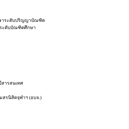
กษาระดับปริญญาบัณฑิต
ระดับบัณฑิตศึกษา
ยีสารสนเทศ
สรนิสิตจุฬาฯ (อบจ.)