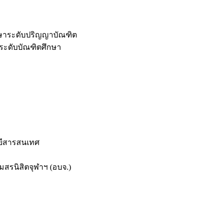
กษาระดับปริญญาบัณฑิต
ระดับบัณฑิตศึกษา
ยีสารสนเทศ
สรนิสิตจุฬาฯ (อบจ.)