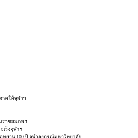
ะ
ิจาคให้จุฬาฯ
รมราชสมภพฯ
มะเร็งจุฬาฯ
ุทยาน 100 ปี จุฬาลงกรณ์มหาวิทยาลัย