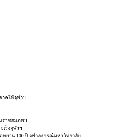
ะ
ิจาคให้จุฬาฯ
รมราชสมภพฯ
มะเร็งจุฬาฯ
ุทยาน 100 ปี จุฬาลงกรณ์มหาวิทยาลัย