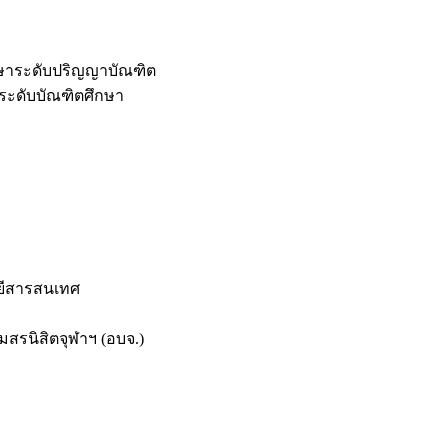
กษาระดับปริญญาบัณฑิต
ระดับบัณฑิตศึกษา
ยีสารสนเทศ
สรนิสิตจุฬาฯ (อบจ.)