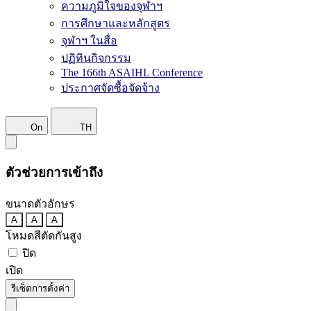
ความภูมิใจของจุฬาฯ
การศึกษาและหลักสูตร
จุฬาฯ ในสื่อ
ปฏิทินกิจกรรม
The 166th ASAIHL Conference
ประกาศจัดซื้อจัดจ้าง
On
TH
ตัวช่วยการเข้าถึง
ขนาดตัวอักษร
A
A
A
โหมดสีตัดกันสูง
ปิด
เปิด
รีเซ็ตการตั้งค่า