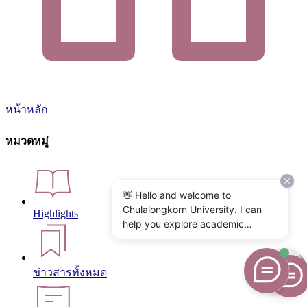
หน้าหลัก
หมวดหมู่
👋 Hello and welcome to
Chulalongkorn University. I can
Highlights
help you explore academic
programs, admissions, research,
campus life, and university
services. What would you like to
ข่าวสารทั้งหมด
know?