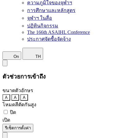
ความภูมิใจของจุฬาฯ
การศึกษาและหลักสูตร
จุฬาฯ ในสื่อ
ปฏิทินกิจกรรม
The 166th ASAIHL Conference
ประกาศจัดซื้อจัดจ้าง
On
TH
ตัวช่วยการเข้าถึง
ขนาดตัวอักษร
A
A
A
โหมดสีตัดกันสูง
ปิด
เปิด
รีเซ็ตการตั้งค่า