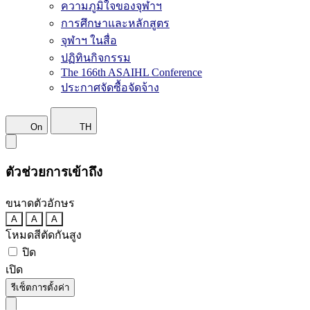
ความภูมิใจของจุฬาฯ
การศึกษาและหลักสูตร
จุฬาฯ ในสื่อ
ปฏิทินกิจกรรม
The 166th ASAIHL Conference
ประกาศจัดซื้อจัดจ้าง
On
TH
ตัวช่วยการเข้าถึง
ขนาดตัวอักษร
A
A
A
โหมดสีตัดกันสูง
ปิด
เปิด
รีเซ็ตการตั้งค่า