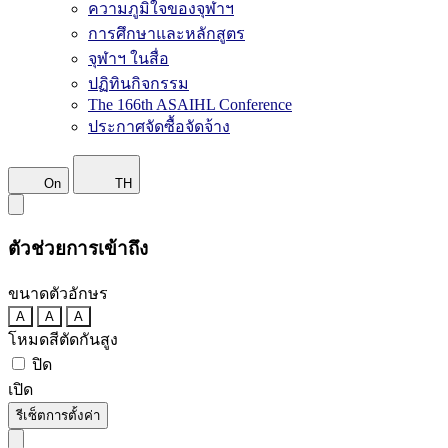
ความภูมิใจของจุฬาฯ
การศึกษาและหลักสูตร
จุฬาฯ ในสื่อ
ปฏิทินกิจกรรม
The 166th ASAIHL Conference
ประกาศจัดซื้อจัดจ้าง
On
TH
ตัวช่วยการเข้าถึง
ขนาดตัวอักษร
A
A
A
โหมดสีตัดกันสูง
ปิด
เปิด
รีเซ็ตการตั้งค่า