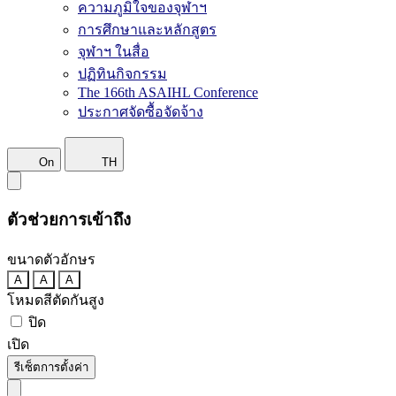
ความภูมิใจของจุฬาฯ
การศึกษาและหลักสูตร
จุฬาฯ ในสื่อ
ปฏิทินกิจกรรม
The 166th ASAIHL Conference
ประกาศจัดซื้อจัดจ้าง
On
TH
ตัวช่วยการเข้าถึง
ขนาดตัวอักษร
A
A
A
โหมดสีตัดกันสูง
ปิด
เปิด
รีเซ็ตการตั้งค่า