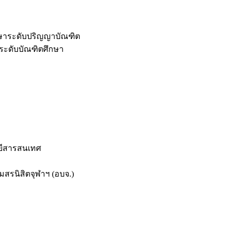
กษาระดับปริญญาบัณฑิต
ระดับบัณฑิตศึกษา
ยีสารสนเทศ
สรนิสิตจุฬาฯ (อบจ.)