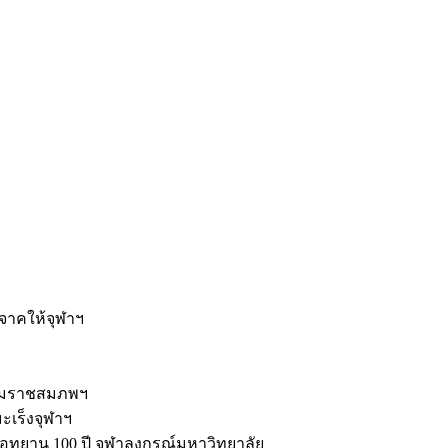
ะ
ิจาคให้จุฬาฯ
รมราชสมภพฯ
มะเร็งจุฬาฯ
ุทยาน 100 ปี จุฬาลงกรณ์มหาวิทยาลัย