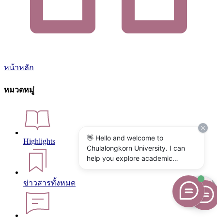
หน้าหลัก
หมวดหมู่
👋 Hello and welcome to
Highlights
Chulalongkorn University. I can
help you explore academic
programs, admissions, research,
campus life, and university
ข่าวสารทั้งหมด
services. What would you like to
know?