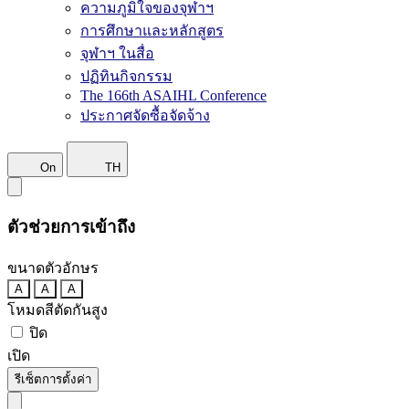
ความภูมิใจของจุฬาฯ
การศึกษาและหลักสูตร
จุฬาฯ ในสื่อ
ปฏิทินกิจกรรม
The 166th ASAIHL Conference
ประกาศจัดซื้อจัดจ้าง
On
TH
ตัวช่วยการเข้าถึง
ขนาดตัวอักษร
A
A
A
โหมดสีตัดกันสูง
ปิด
เปิด
รีเซ็ตการตั้งค่า