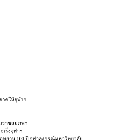
ะ
ิจาคให้จุฬาฯ
รมราชสมภพฯ
มะเร็งจุฬาฯ
ุทยาน 100 ปี จุฬาลงกรณ์มหาวิทยาลัย