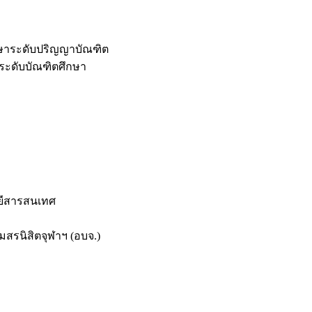
กษาระดับปริญญาบัณฑิต
ระดับบัณฑิตศึกษา
ยีสารสนเทศ
สรนิสิตจุฬาฯ (อบจ.)