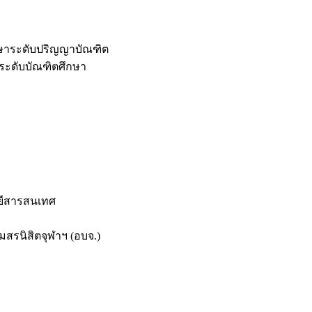
กษาระดับปริญญาบัณฑิต
ระดับบัณฑิตศึกษา
ยีสารสนเทศ
สรนิสิตจุฬาฯ (อบจ.)