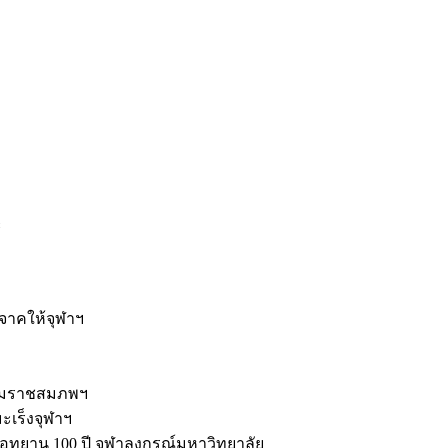
ะ
ิจาคให้จุฬาฯ
รมราชสมภพฯ
มะเร็งจุฬาฯ
ุทยาน 100 ปี จุฬาลงกรณ์มหาวิทยาลัย