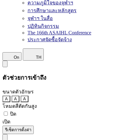
ความภูมิใจของจุฬาฯ
การศึกษาและหลักสูตร
จุฬาฯ ในสื่อ
ปฏิทินกิจกรรม
The 166th ASAIHL Conference
ประกาศจัดซื้อจัดจ้าง
On
TH
ตัวช่วยการเข้าถึง
ขนาดตัวอักษร
A
A
A
โหมดสีตัดกันสูง
ปิด
เปิด
รีเซ็ตการตั้งค่า