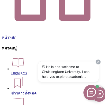
หน้าหลัก
หมวดหมู่
👋 Hello and welcome to
Chulalongkorn University. I can
Highlights
help you explore academic
programs, admissions, research,
campus life, and university
services. What would you like to
ข่าวสารทั้งหมด
know?