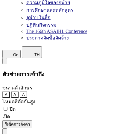
ความภูมิใจของจุฬาฯ
การศึกษาและหลักสูตร
จุฬาฯ ในสื่อ
ปฏิทินกิจกรรม
The 166th ASAIHL Conference
ประกาศจัดซื้อจัดจ้าง
On
TH
ตัวช่วยการเข้าถึง
ขนาดตัวอักษร
A
A
A
โหมดสีตัดกันสูง
ปิด
เปิด
รีเซ็ตการตั้งค่า