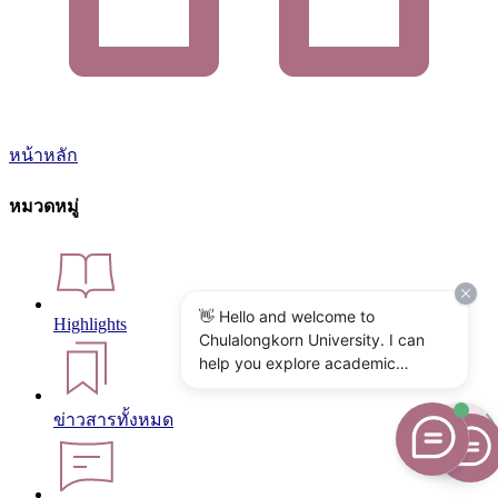
หน้าหลัก
หมวดหมู่
👋 Hello and welcome to
Highlights
Chulalongkorn University. I can
help you explore academic
programs, admissions, research,
campus life, and university
ข่าวสารทั้งหมด
services. What would you like to
know?