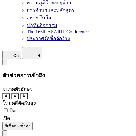
ความภูมิใจของจุฬาฯ
การศึกษาและหลักสูตร
จุฬาฯ ในสื่อ
ปฏิทินกิจกรรม
The 166th ASAIHL Conference
ประกาศจัดซื้อจัดจ้าง
On
TH
ตัวช่วยการเข้าถึง
ขนาดตัวอักษร
A
A
A
โหมดสีตัดกันสูง
ปิด
เปิด
รีเซ็ตการตั้งค่า