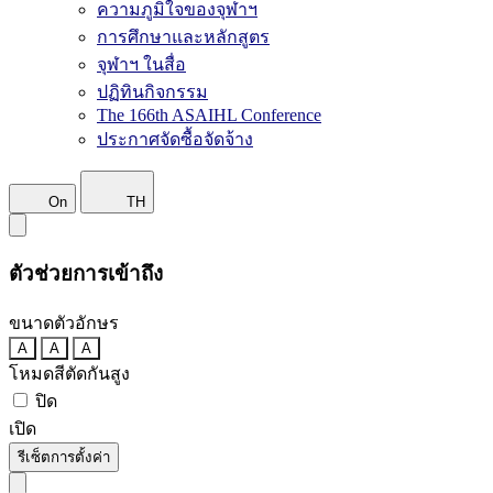
ความภูมิใจของจุฬาฯ
การศึกษาและหลักสูตร
จุฬาฯ ในสื่อ
ปฏิทินกิจกรรม
The 166th ASAIHL Conference
ประกาศจัดซื้อจัดจ้าง
On
TH
ตัวช่วยการเข้าถึง
ขนาดตัวอักษร
A
A
A
โหมดสีตัดกันสูง
ปิด
เปิด
รีเซ็ตการตั้งค่า