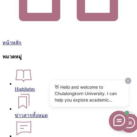
หน้าหลัก
หมวดหมู่
👋 Hello and welcome to
Highlights
Chulalongkorn University. I can
help you explore academic
programs, admissions, research,
campus life, and university
ข่าวสารทั้งหมด
services. What would you like to
know?