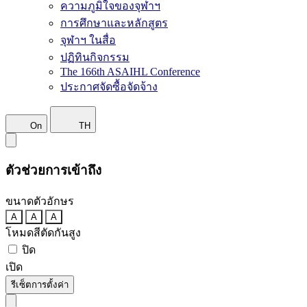
ความภูมิใจของจุฬาฯ
การศึกษาและหลักสูตร
จุฬาฯ ในสื่อ
ปฏิทินกิจกรรม
The 166th ASAIHL Conference
ประกาศจัดซื้อจัดจ้าง
On
TH
ตัวช่วยการเข้าถึง
ขนาดตัวอักษร
A
A
A
โหมดสีตัดกันสูง
ปิด
เปิด
รีเซ็ตการตั้งค่า