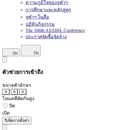
ความภูมิใจของจุฬาฯ
การศึกษาและหลักสูตร
จุฬาฯ ในสื่อ
ปฏิทินกิจกรรม
The 166th ASAIHL Conference
ประกาศจัดซื้อจัดจ้าง
On
TH
ตัวช่วยการเข้าถึง
ขนาดตัวอักษร
A
A
A
โหมดสีตัดกันสูง
ปิด
เปิด
รีเซ็ตการตั้งค่า