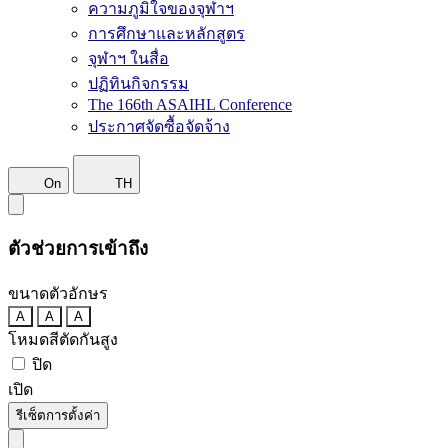
ความภูมิใจของจุฬาฯ
การศึกษาและหลักสูตร
จุฬาฯ ในสื่อ
ปฏิทินกิจกรรม
The 166th ASAIHL Conference
ประกาศจัดซื้อจัดจ้าง
On
TH
ตัวช่วยการเข้าถึง
ขนาดตัวอักษร
A
A
A
โหมดสีตัดกันสูง
ปิด
เปิด
รีเซ็ตการตั้งค่า