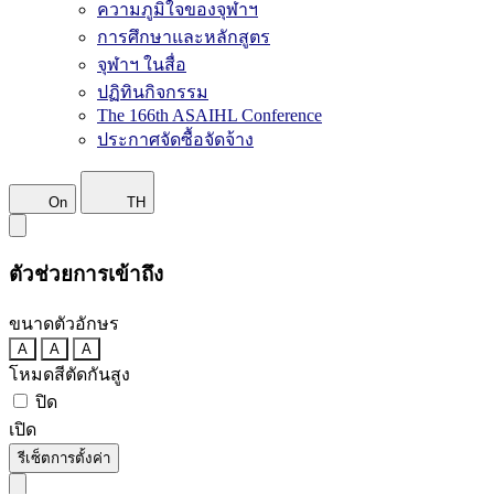
ความภูมิใจของจุฬาฯ
การศึกษาและหลักสูตร
จุฬาฯ ในสื่อ
ปฏิทินกิจกรรม
The 166th ASAIHL Conference
ประกาศจัดซื้อจัดจ้าง
On
TH
ตัวช่วยการเข้าถึง
ขนาดตัวอักษร
A
A
A
โหมดสีตัดกันสูง
ปิด
เปิด
รีเซ็ตการตั้งค่า