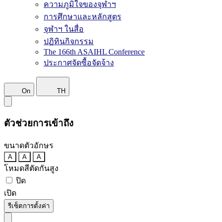
ความภูมิใจของจุฬาฯ
การศึกษาและหลักสูตร
จุฬาฯ ในสื่อ
ปฏิทินกิจกรรม
The 166th ASAIHL Conference
ประกาศจัดซื้อจัดจ้าง
On
TH
ตัวช่วยการเข้าถึง
ขนาดตัวอักษร
A
A
A
โหมดสีตัดกันสูง
ปิด
เปิด
รีเซ็ตการตั้งค่า