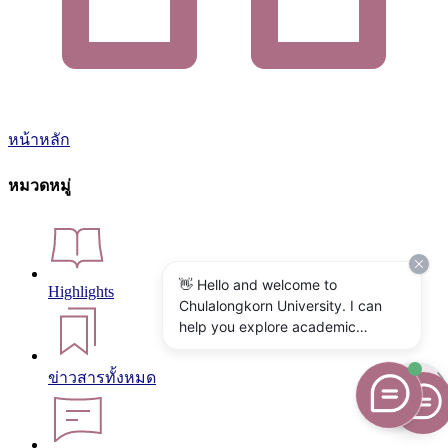
หน้าหลัก
หมวดหมู่
👋 Hello and welcome to
Highlights
Chulalongkorn University. I can
help you explore academic
programs, admissions, research,
campus life, and university
ข่าวสารทั้งหมด
services. What would you like to
know?