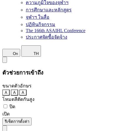
ความภูมิใจของจุฬาฯ
การศึกษาและหลักสูตร
จุฬาฯ ในสื่อ
ปฏิทินกิจกรรม
The 166th ASAIHL Conference
ประกาศจัดซื้อจัดจ้าง
On
TH
ตัวช่วยการเข้าถึง
ขนาดตัวอักษร
A
A
A
โหมดสีตัดกันสูง
ปิด
เปิด
รีเซ็ตการตั้งค่า