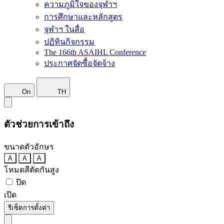
ความภูมิใจของจุฬาฯ
การศึกษาและหลักสูตร
จุฬาฯ ในสื่อ
ปฏิทินกิจกรรม
The 166th ASAIHL Conference
ประกาศจัดซื้อจัดจ้าง
On
TH
ตัวช่วยการเข้าถึง
ขนาดตัวอักษร
A
A
A
โหมดสีตัดกันสูง
ปิด
เปิด
รีเซ็ตการตั้งค่า