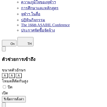
ความภูมิใจของจุฬาฯ
การศึกษาและหลักสูตร
จุฬาฯ ในสื่อ
ปฏิทินกิจกรรม
The 166th ASAIHL Conference
ประกาศจัดซื้อจัดจ้าง
On
TH
ตัวช่วยการเข้าถึง
ขนาดตัวอักษร
A
A
A
โหมดสีตัดกันสูง
ปิด
เปิด
รีเซ็ตการตั้งค่า