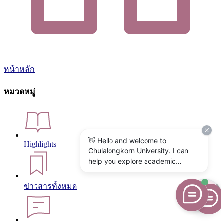
หน้าหลัก
หมวดหมู่
👋 Hello and welcome to
Highlights
Chulalongkorn University. I can
help you explore academic
programs, admissions, research,
campus life, and university
ข่าวสารทั้งหมด
services. What would you like to
know?