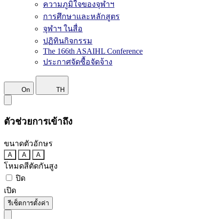
ความภูมิใจของจุฬาฯ
การศึกษาและหลักสูตร
จุฬาฯ ในสื่อ
ปฏิทินกิจกรรม
The 166th ASAIHL Conference
ประกาศจัดซื้อจัดจ้าง
On
TH
ตัวช่วยการเข้าถึง
ขนาดตัวอักษร
A
A
A
โหมดสีตัดกันสูง
ปิด
เปิด
รีเซ็ตการตั้งค่า