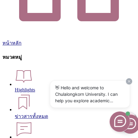
หน้าหลัก
หมวดหมู่
👋 Hello and welcome to
Highlights
Chulalongkorn University. I can
help you explore academic
programs, admissions, research,
campus life, and university
ข่าวสารทั้งหมด
services. What would you like to
know?