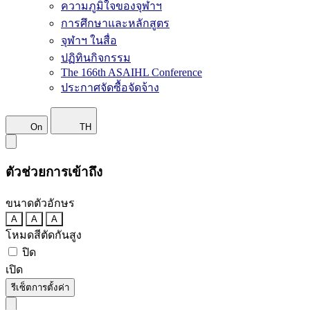
ความภูมิใจของจุฬาฯ
การศึกษาและหลักสูตร
จุฬาฯ ในสื่อ
ปฏิทินกิจกรรม
The 166th ASAIHL Conference
ประกาศจัดซื้อจัดจ้าง
On
TH
ตัวช่วยการเข้าถึง
ขนาดตัวอักษร
A
A
A
โหมดสีตัดกันสูง
ปิด
เปิด
รีเซ็ตการตั้งค่า